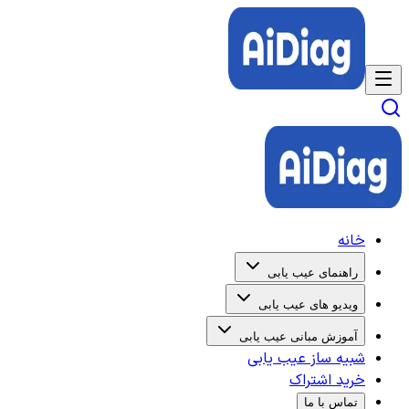
خانه
راهنمای عیب یابی
ویدیو های عیب یابی
آموزش مبانی عیب یابی
شبیه ساز عیب یابی
خرید اشتراک
تماس با ما