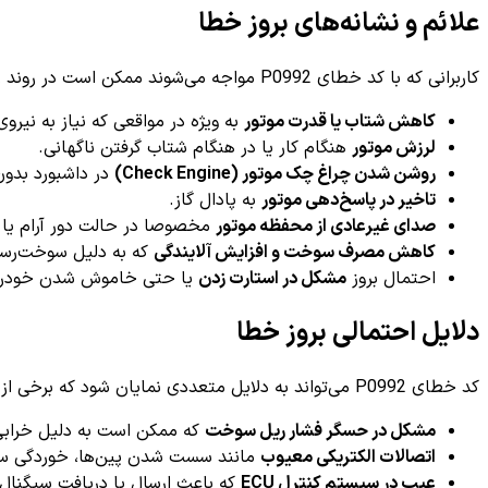
علائم و نشانه‌های بروز خطا
کاربرانی که با کد خطای P0992 مواجه می‌شوند ممکن است در روند رانندگی خود علائم زیر را مشاهده کنند:
کاهش شتاب یا قدرت موتور
به ویژه در مواقعی که نیاز به نیروی
لرزش موتور
هنگام کار یا در هنگام شتاب گرفتن ناگهانی.
روشن شدن چراغ چک موتور (Check Engine)
در داشبورد بدون
تاخیر در پاسخ‌دهی موتور
به پا‌دال گاز.
صدای غیرعادی از محفظه موتور
مخصوصا در حالت دور آرام یا 
کاهش مصرف سوخت و افزایش آلایندگی
که به دلیل سوخت‌رسا
احتمال بروز
مشکل در استارت زدن
یا حتی خاموش شدن خودرو
دلایل احتمالی بروز خطا
کد خطای P0992 می‌تواند به دلایل متعددی نمایان شود که برخی از رایج‌ترین آن‌ها عبارت‌اند از:
مشکل در حسگر فشار ریل سوخت
که ممکن است به دلیل خرابی 
اتصالات الکتریکی معیوب
مانند سست شدن پین‌ها، خوردگی سیم
عیب در سیستم کنترل ECU
که باعث ارسال یا دریافت سیگنال