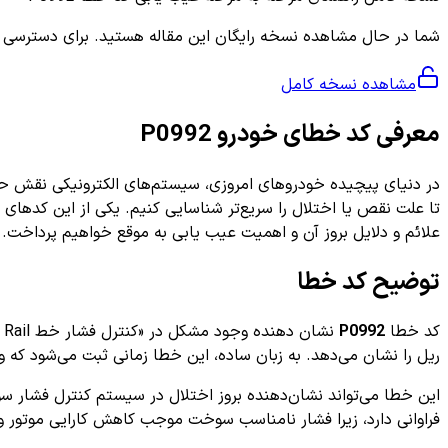
شما در حال مشاهده نسخه رایگان این مقاله هستید. برای دسترسی به ر
مشاهده نسخه کامل
معرفی کد خطای خودرو P0992
در دنیای پیچیده خودروهای امروزی، سیستم‌های الکترونیکی نقش حی
تا علت نقص یا اختلال را سریع‌تر شناسایی کنیم. یکی از این کدها
علائم و دلایل بروز آن و اهمیت عیب یابی به موقع خواهیم پرداخت.
توضیح کد خطا
کد خطا
P0992
نشان دهنده وجود مشکل در «کنترل فشار خط Common Rail» است. این کد مربوط به سیستم سوخت‌رسانی دیزل و معمولا ارتباط با قطعه‌ای به نام
ریل را نشان می‌دهد. به زبان ساده، این خطا زمانی ثبت می‌شود که واحد کنترل موتور (ECU) داده‌های حسگر فشار سوخت را غیرمعمول و
این خطا می‌تواند نشان‌دهنده بروز اختلال در سیستم کنترل فشار 
فراوانی دارد، زیرا فشار نامناسب سوخت موجب کاهش کارایی موتور 