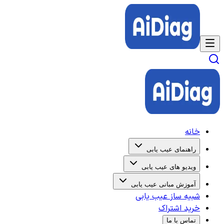
خانه
راهنمای عیب یابی
ویدیو های عیب یابی
آموزش مبانی عیب یابی
شبیه ساز عیب یابی
خرید اشتراک
تماس با ما