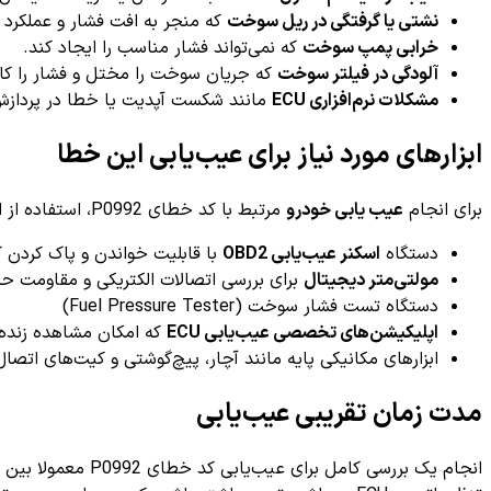
نشتی یا گرفتگی در ریل سوخت
که منجر به افت فشار و عملکرد 
خرابی پمپ سوخت
که نمی‌تواند فشار مناسب را ایجاد کند.
آلودگی در فیلتر سوخت
که جریان سوخت را مختل و فشار را ک
مشکلات نرم‌افزاری ECU
مانند شکست آپدیت یا خطا در پردازش 
ابزارهای مورد نیاز برای عیب‌یابی این خطا
برای انجام
عیب یابی خودرو
مرتبط با کد خطای P0992، استفاده از ابزارهای تخصصی اهمیت بسیاری دارد. برخی از ابزارهای مورد نیاز عبارت‌اند از:
دستگاه
اسکنر عیب‌یابی OBD2
با قابلیت خواندن و پاک کردن 
مولتی‌متر دیجیتال
برای بررسی اتصالات الکتریکی و مقاومت ح
دستگاه تست فشار سوخت (Fuel Pressure Tester)
اپلیکیشن‌های تخصصی عیب‌یابی ECU
که امکان مشاهده زنده پ
ابزارهای مکانیکی پایه مانند آچار، پیچ‌گوشتی و کیت‌های اتصا
مدت زمان تقریبی عیب‌یابی
انجام یک بررسی کامل برای عیب‌یابی کد خطای P0992 معمولا بین