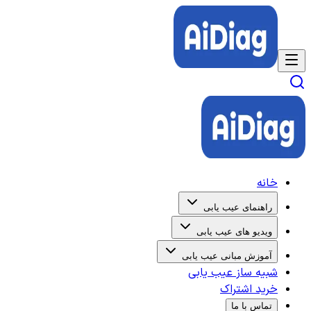
خانه
راهنمای عیب یابی
ویدیو های عیب یابی
آموزش مبانی عیب یابی
شبیه ساز عیب یابی
خرید اشتراک
تماس با ما