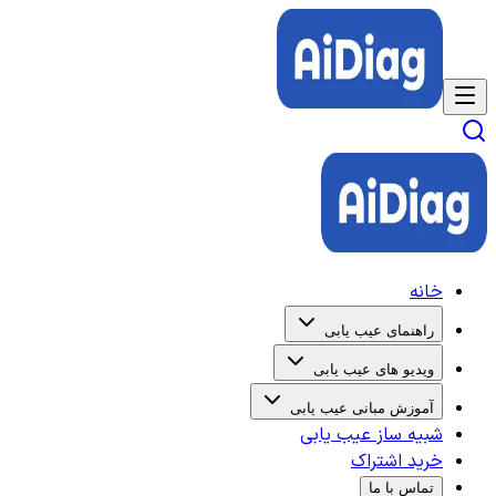
خانه
راهنمای عیب یابی
ویدیو های عیب یابی
آموزش مبانی عیب یابی
شبیه ساز عیب یابی
خرید اشتراک
تماس با ما