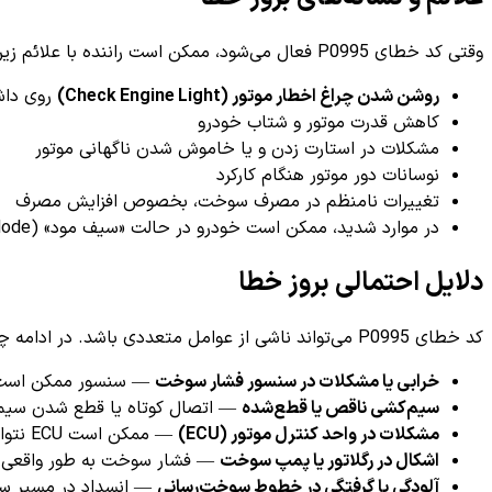
وقتی کد خطای P0995 فعال می‌شود، ممکن است راننده با علائم زیر مواجه شود:
روشن شدن چراغ اخطار موتور (Check Engine Light)
روی داش
کاهش قدرت موتور و شتاب خودرو
مشکلات در استارت زدن و یا خاموش شدن ناگهانی موتور
نوسانات دور موتور هنگام کارکرد
تغییرات نامنظم در مصرف سوخت، بخصوص افزایش مصرف
در موارد شدید، ممکن است خودرو در حالت «سیف مود» (Safe Mode) قرار گیرد که باعث کاهش عملکرد موتور می‌شود
دلایل احتمالی بروز خطا
کد خطای P0995 می‌تواند ناشی از عوامل متعددی باشد. در ادامه چند دلیل رایج آن فهرست شده است:
خرابی یا مشکلات در سنسور فشار سوخت
— سنسور ممکن است دچ
سیم‌کشی ناقص یا قطع‌شده
— اتصال کوتاه یا قطع شدن سیم‌
مشکلات در واحد کنترل موتور (ECU)
— ممکن است ECU نتواند سیگنال‌ها را به درستی پردازش کند.
اشکال در رگلاتور یا پمپ سوخت
— فشار سوخت به طور واقعی دچ
آلودگی یا گرفتگی در خطوط سوخت‌رسانی
— انسداد در مسیر سو