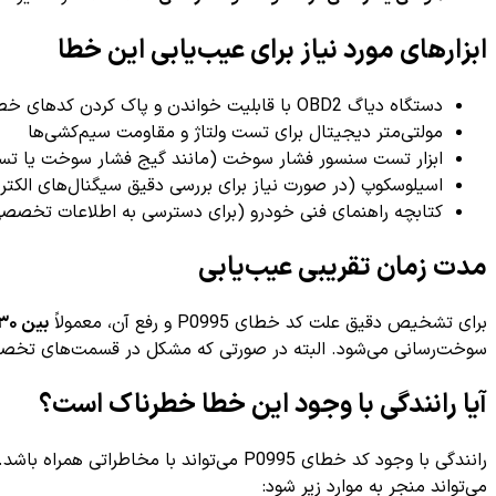
ابزارهای مورد نیاز برای عیب‌یابی این خطا
دستگاه دیاگ OBD2 با قابلیت خواندن و پاک کردن کدهای خطا
مولتی‌متر دیجیتال برای تست ولتاژ و مقاومت سیم‌کشی‌ها
ابزار تست سنسور فشار سوخت (مانند گیج فشار سوخت یا تس
اسیلوسکوپ (در صورت نیاز برای بررسی دقیق سیگنال‌های الکتر
کتابچه راهنمای فنی خودرو (برای دسترسی به اطلاعات تخصص
مدت زمان تقریبی عیب‌یابی
برای تشخیص دقیق علت کد خطای P0995 و رفع آن، معمولاً
بین ۳۰ دقیقه تا ۱ ساعت
سوخت‌رسانی می‌شود. البته در صورتی که مشکل در قسمت‌های تخصصی‌تر مثل ECU باشد، این فرایند ممکن است
آیا رانندگی با وجود این خطا خطرناک است؟
رانندگی با وجود کد خطای P0995 می‌توا
می‌تواند منجر به موارد زیر شود: