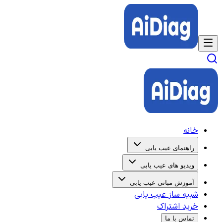
خانه
راهنمای عیب یابی
ویدیو های عیب یابی
آموزش مبانی عیب یابی
شبیه ساز عیب یابی
خرید اشتراک
تماس با ما