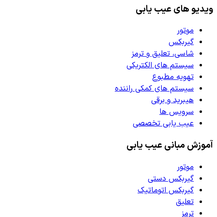
ویدیو های عیب یابی
موتور
گیربکس
شاسی، تعلیق و ترمز
سیستم های الکتریکی
تهویه مطبوع
سیستم های کمکی راننده
هیبرید و برقی
سرویس ها
عیب یابی تخصصی
آموزش مبانی عیب یابی
موتور
گیربکس دستی
گیربکس اتوماتیک
تعلیق
ترمز