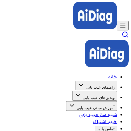
خانه
راهنمای عیب یابی
ویدیو های عیب یابی
آموزش مبانی عیب یابی
شبیه ساز عیب یابی
خرید اشتراک
تماس با ما