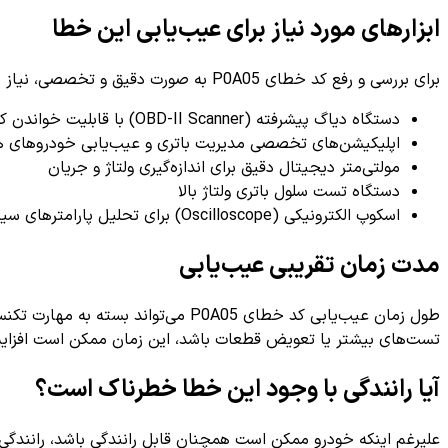
ابزارهای مورد نیاز برای عیب‌یابی این خطا
برای بررسی و رفع کد خطای P0A05 به صورت دقیق و تخصصی، نیاز به ابزارهای خاص و پیشرفته دارید. از جمله این ابزارها می‌توان به موارد زیر اشاره کرد:
دستگاه دیاگ پیشرفته (OBD-II Scanner) با قابلیت خواندن کدهای مربوط به هیبریدی
اپلیکیشن‌های تخصصی مدیریت باتری و عیب‌یابی خودروهای ه
مولتی‌متر دیجیتال دقیق برای اندازه‌گیری ولتاژ و جریان
دستگاه تست سلول باتری ولتاژ بالا
اسکوپ الکترونیکی (Oscilloscope) برای تحلیل پارامترهای سیگنال‌های الکتریکی
مدت زمان تقریبی عیب‌یابی
طول زمان عیب‌یابی کد خطای P0A05 می‌تواند بسته به مهارت تکنسین و عمق تست‌ها متفاوت باشد اما به طور متوسط، این فرایند بین
تست‌های بیشتر یا تعویض قطعات باشد، این زمان ممکن است افزایش
آیا رانندگی با وجود این خطا خطرناک است؟
علیرغم اینکه خودرو ممکن است همچنان قابل رانندگی باشد، رانندگی با 