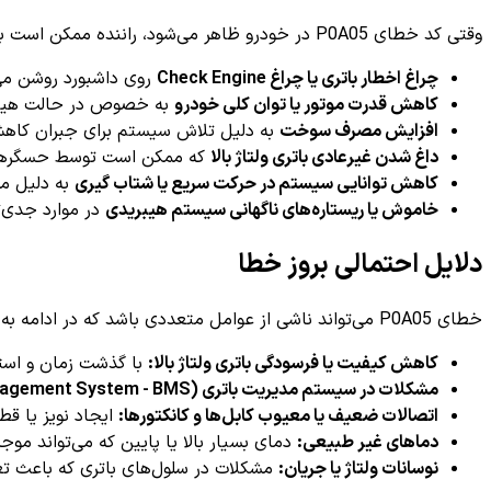
وقتی کد خطای P0A05 در خودرو ظاهر می‌شود، راننده ممکن است با چندین علامت و نشانه روبرو شود، از جمله:
چراغ اخطار باتری یا چراغ Check Engine
روی داشبورد روشن می
کاهش قدرت موتور یا توان کلی خودرو
به خصوص در حالت هیب
افزایش مصرف سوخت
به دلیل تلاش سیستم برای جبران کاهش
داغ شدن غیرعادی باتری ولتاژ بالا
که ممکن است توسط حسگرها
کاهش توانایی سیستم در حرکت سریع یا شتاب گیری
به دلیل م
خاموش یا ریستاره‌های ناگهانی سیستم هیبریدی
در موارد جدی‌ت
دلایل احتمالی بروز خطا
خطای P0A05 می‌تواند ناشی از عوامل متعددی باشد که در ادامه به برخی از رایج‌ترین آن‌ها اشاره می‌کنیم:
کاهش کیفیت یا فرسودگی باتری ولتاژ بالا:
با گذشت زمان و استف
مشکلات در سیستم مدیریت باتری (Battery Management System - BMS):
اتصالات ضعیف یا معیوب کابل‌ها و کانکتورها:
ایجاد نویز یا قط
دماهای غیر طبیعی:
دمای بسیار بالا یا پایین که می‌تواند مو
نوسانات ولتاژ یا جریان:
مشکلات در سلول‌های باتری که باعث تغی