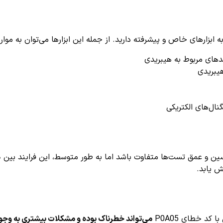
یبریدی
۳۰
 یابد.
کد خطای P0A05
می‌تواند خطرناک بوده و مشکلات بیشتری به وجود