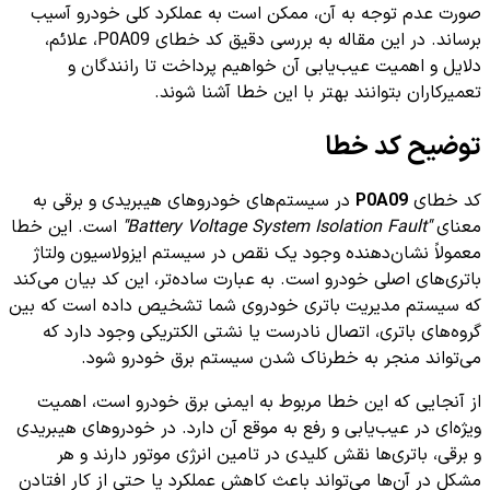
صورت عدم توجه به آن، ممکن است به عملکرد کلی خودرو آسیب
برساند. در این مقاله به بررسی دقیق کد خطای P0A09، علائم،
دلایل و اهمیت عیب‌یابی آن خواهیم پرداخت تا رانندگان و
تعمیرکاران بتوانند بهتر با این خطا آشنا شوند.
توضیح کد خطا
کد خطای
P0A09
در سیستم‌های خودروهای هیبریدی و برقی به
معنای
"Battery Voltage System Isolation Fault"
است. این خطا
معمولاً نشان‌دهنده وجود یک نقص در سیستم ایزولاسیون ولتاژ
باتری‌های اصلی خودرو است. به عبارت ساده‌تر، این کد بیان می‌کند
که سیستم مدیریت باتری خودروی شما تشخیص داده است که بین
گروه‌های باتری، اتصال نادرست یا نشتی الکتریکی وجود دارد که
می‌تواند منجر به خطرناک شدن سیستم برق خودرو شود.
از آنجایی که این خطا مربوط به ایمنی برق خودرو است، اهمیت
ویژه‌ای در عیب‌یابی و رفع به موقع آن دارد. در خودروهای هیبریدی
و برقی، باتری‌ها نقش کلیدی در تامین انرژی موتور دارند و هر
مشکل در آن‌ها می‌تواند باعث کاهش عملکرد یا حتی از کار افتادن