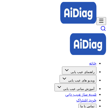
خانه
راهنمای عیب یابی
ویدیو های عیب یابی
آموزش مبانی عیب یابی
شبیه ساز عیب یابی
خرید اشتراک
تماس با ما