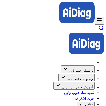
خانه
راهنمای عیب یابی
ویدیو های عیب یابی
آموزش مبانی عیب یابی
شبیه ساز عیب یابی
خرید اشتراک
تماس با ما