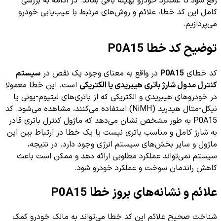
رفع شود تا عملکرد خودرو بهینه باقی بماند. در ادامه به بررسی
کامل این کد خطا، علائم و روش‌های مرتبط با عیب‌یابی خودرو
می‌پردازیم.
توضیح کد خطا P0A15
کد خطای
P0A15
در واقع به معنای وجود یک نقص در
سیستم
کنترل مدول شارژ باتری هیبریدی یا الکتریکی
است. این خطا معمولا
در خودروهای هیبریدی و الکتریکی که از باتری‌های لیتیوم-یونی یا
نیکل-متال هیدرید (NiMH) استفاده می‌کنند، مشاهده می‌شود. کد
P0A15 به طور مشخص نشان می‌دهد که ماژول کنترل باتری قادر
به شارژ کامل و مناسب باتری نیست یا یک خطا در ارتباط بین این
ماژول و سایر بخش‌های سیستم انرژی وجود دارد. در نتیجه،
سیستم نمی‌تواند عملکرد مطلوبی ارائه دهد و ممکن است باعث
کاهش راندمان سوخت و عملکرد خودرو شود.
علائم و نشانه‌های بروز خطا P0A15
شناخت صحیح علائم این کد خطا می‌تواند به مالک خودرو کمک