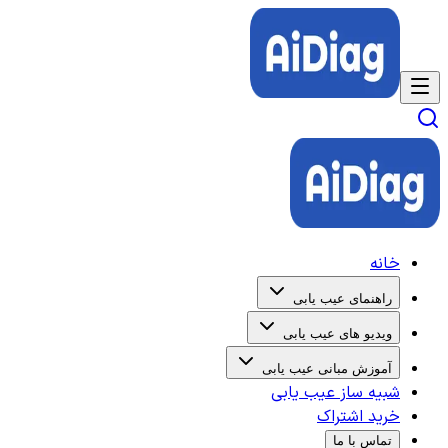
خانه
راهنمای عیب یابی
ویدیو های عیب یابی
آموزش مبانی عیب یابی
شبیه ساز عیب یابی
خرید اشتراک
تماس با ما