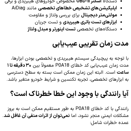
دستگاه
اسکنر OBD-II
مخصوص خودروهای هیبریدی و برقی
اپلیکیشن‌های تشخیص خطاهای تخصصی
مانند AiDiag
مولتی‌متر دیجیتال
برای بررسی ولتاژ و مقاومت
ابزارهای تست باتری هیبریدی
و تست جریان
دستگاه‌های تخصصی
تست اینورتر و مبدل ولتاژ
مدت زمان تقریبی عیب‌یابی
با توجه به پیچیدگی سیستم هیبریدی و تخصصی بودن ابزارها،
مدت زمان عیب‌یابی کد خطای P0A18 معمولاً بین
۳۰ دقیقه تا ۱
ساعت
است. البته این زمان ممکن است بسته به سطح دسترسی
به ابزارهای تخصصی، تجربه تکنسین و شرایط خودرو متغیر باشد.
آیا رانندگی با وجود این خطا خطرناک است؟
رانندگی با کد خطای P0A18 به طور مستقیم ممکن است به بروز
مشکلات ایمنی منجر نشود، اما
نمی‌توان از اثرات منفی آن غافل شد
.
عمده خطرات شامل: