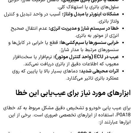
ضعف یا خرابی باتری هیبریدی:
کاهش ظرفیت شارژ، خرابی
سلول‌های باتری یا استهلاک کلی.
مشکلات اینورتر یا مبدل ولتاژ:
آسیب در واحد تبدیل و کنترل
ولتاژ باتری.
خطا در سیستم شارژ و مدیریت انرژی:
عدم انتقال صحیح
انرژی از موتور به باتری.
خرابی سنسورها یا سیم‌کشی‌ها:
قطع یا خرابی در کابل‌ها و
سنسورهای مرتبط با مدار شارژ.
عیب در ECU (واحد کنترل موتور):
نرم‌افزار یا سخت‌افزار
معیوب که اطلاعات دقیق از باتری دریافت نمی‌کند.
اثرات محیطی شدید:
دماهای بسیار بالا یا پایین که روی
عملکرد باتری تاثیر می‌گذارد.
ابزارهای مورد نیاز برای عیب‌یابی این خطا
برای عیب یابی خودرو و تشخیص دقیق مشکل مربوط به کد خطای
P0A18، استفاده از ابزارهای تخصصی ضروری است. برخی از این
ابزارها عبارتند از: