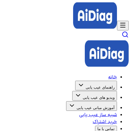
خانه
راهنمای عیب یابی
ویدیو های عیب یابی
آموزش مبانی عیب یابی
شبیه ساز عیب یابی
خرید اشتراک
تماس با ما