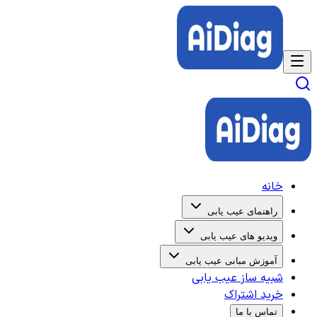
خانه
راهنمای عیب یابی
ویدیو های عیب یابی
آموزش مبانی عیب یابی
شبیه ساز عیب یابی
خرید اشتراک
تماس با ما