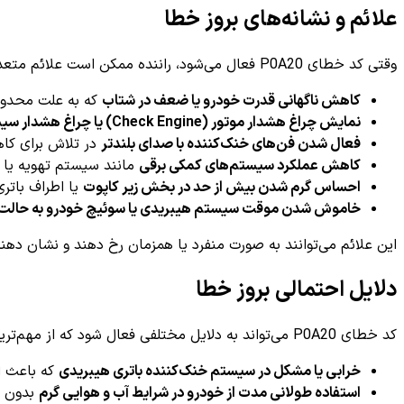
علائم و نشانه‌های بروز خطا
وقتی کد خطای P0A20 فعال می‌شود، راننده ممکن است علائم متعددی را تجربه کند که عبارتند از:
کاهش ناگهانی قدرت خودرو یا ضعف در شتاب
که به علت محدود
نمایش چراغ هشدار موتور (Check Engine) یا چراغ هشدار سیستم هیبریدی
فعال شدن فن‌های خنک‌کننده با صدای بلندتر
در تلاش برای کا
کاهش عملکرد سیستم‌های کمکی برقی
مانند سیستم تهویه یا س
احساس گرم شدن بیش از حد در بخش زیر کاپوت
یا اطراف باتری
خاموش شدن موقت سیستم هیبریدی یا سوئیچ خودرو به حالت احتیاطی 
این علائم می‌توانند به صورت منفرد یا همزمان رخ دهند و نشان د
دلایل احتمالی بروز خطا
کد خطای P0A20 می‌تواند به دلایل مختلفی فعال شود که از مهم‌ترین آن‌ها می‌توان به موارد زیر اشاره کرد:
خرابی یا مشکل در سیستم خنک‌کننده باتری هیبریدی
که باعث ا
استفاده طولانی مدت از خودرو در شرایط آب و هوایی گرم
بدون ا