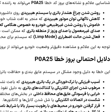
شناسایی علائم و نشانه‌های بروز کد خطا
P0A25
می‌تواند به راننده
روشن شدن چراغ هشدار باتری یا سیستم هیبریدی
روی داشبورد که 
کاهش ناگهانی توان موتور هیبریدی
که منجر به افت شتاب خودر
خاموش یا روشن شدن غیرطبیعی خودرو به خصوص هنگامی که در 
صدای غیرمعمول یا صدای وزوز از منطقه باتری
که ممکن است نا
فعال شدن حالت اضطراری (Limp Mode)
که سیستم برای محافظ
توجه به این علائم و مشاهده دقیق‌تر وضعیت خودرو می‌تواند از بروز 
دلایل احتمالی بروز خطا P0A25
این خطا به دلیل وجود مشکل در سیستم عایق بندی و حفاظت باتری ه
آسیب فیزیکی یا ترک‌خوردگی در پک باتری هیبریدی
که باعث نشت 
مرطوب شدن اجزای الکتریکی یا کنتاکت‌های باتری
به دلیل نفوذ 
خرابی یا فرسودگی عایق‌های محافظ داخلی
در بخش‌های مختلف 
شکست در اتصالات الکتریکی
یا شل شدن کابل‌ها و کانکتورها.
قرار گرفتن خودرو در محیط‌های با رطوبت بسیار بالا یا شرایط نا