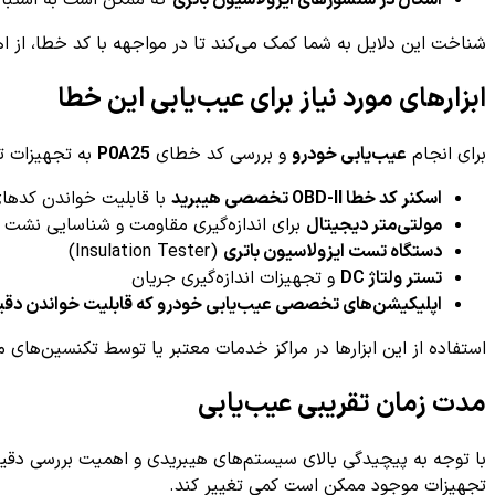
اشکال در سنسورهای ایزولاسیون باتری
که ممکن است به اشتبا
شناخت این دلایل به شما کمک می‌کند تا در مواجهه با کد خطا، از ا
ابزارهای مورد نیاز برای عیب‌یابی این خطا
برای انجام
عیب‌یابی خودرو
و بررسی کد خطای
P0A25
به تجهیزات تخ
اسکنر کد خطا OBD-II تخصصی هیبرید
با قابلیت خواندن کدهای
مولتی‌متر دیجیتال
برای اندازه‌گیری مقاومت و شناسایی نشت 
دستگاه تست ایزولاسیون باتری
(Insulation Tester)
تستر ولتاژ DC
و تجهیزات اندازه‌گیری جریان
اپلیکیشن‌های تخصصی عیب‌یابی خودرو که قابلیت خواندن دقیق
استفاده از این ابزارها در مراکز خدمات معتبر یا توسط تکنسین‌ها
مدت زمان تقریبی عیب‌یابی
با توجه به پیچیدگی بالای سیستم‌های هیبریدی و اهمیت بررسی دقی
تجهیزات موجود ممکن است کمی تغییر کند.