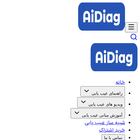
خانه
راهنمای عیب یابی
ویدیو های عیب یابی
آموزش مبانی عیب یابی
شبیه ساز عیب یابی
خرید اشتراک
تماس با ما