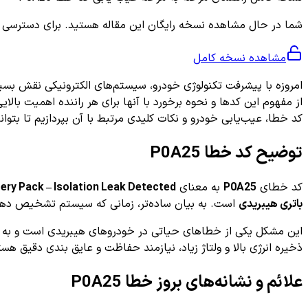
شما در حال مشاهده نسخه رایگان این مقاله هستید. برای دسترسی به ر
مشاهده نسخه کامل
امروزه با پیشرفت تکنولوژی خودرو، سیستم‌های الکترونیکی نقش بسیار
از مفهوم این کدها و نحوه برخورد با آنها برای هر راننده اهمیت بالا
کد خطا، عیب‌یابی خودرو و نکات کلیدی مرتبط با آن بپردازیم تا بتوا
توضیح کد خطا P0A25
کد خطای
P0A25
به معنای
tery Pack – Isolation Leak Detected
باتری هیبریدی
است. به بیان ساده‌تر، زمانی که سیستم تشخیص دهد ک
این مشکل یکی از خطاهای حیاتی در خودروهای هیبریدی است و به عن
ذخیره انرژی بالا و ولتاژ زیاد، نیازمند حفاظت و عایق بندی دقیق هس
علائم و نشانه‌های بروز خطا P0A25