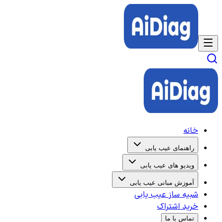
خانه
راهنمای عیب یابی
ویدیو های عیب یابی
آموزش مبانی عیب یابی
شبیه ساز عیب یابی
خرید اشتراک
تماس با ما