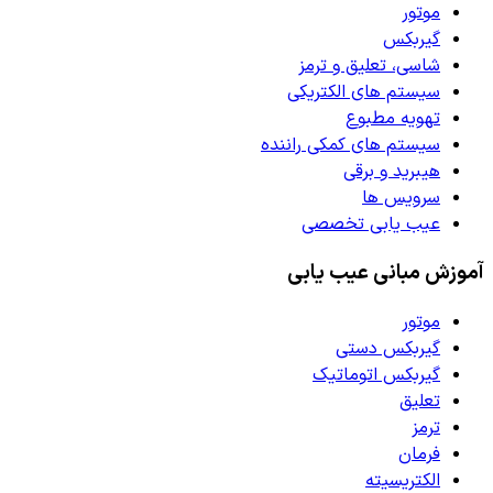
موتور
گیربکس
شاسی، تعلیق و ترمز
سیستم های الکتریکی
تهویه مطبوع
سیستم های کمکی راننده
هیبرید و برقی
سرویس ها
عیب یابی تخصصی
آموزش مبانی عیب یابی
موتور
گیربکس دستی
گیربکس اتوماتیک
تعلیق
ترمز
فرمان
الکتریسیته