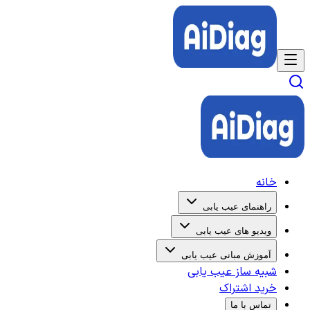
خانه
راهنمای عیب یابی
ویدیو های عیب یابی
آموزش مبانی عیب یابی
شبیه ساز عیب یابی
خرید اشتراک
تماس با ما