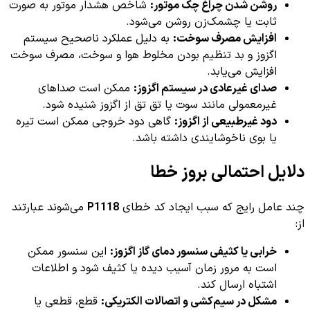
روشن شدن چراغ چک موتور:
شاخص هشدار موتور به صورت
ثابت یا چشمک‌زن روشن می‌شود.
افزایش مصرف سوخت:
به دلیل عملکرد ناصحیح سیستم
اگزوز و بد تنظیم بودن مخلوط هوا و سوخت، مصرف سوخت
افزایش می‌یابد.
صدای غیرعادی در سیستم اگزوز:
ممکن است صداهای
غیرمعمولی مانند سوت یا تق تق از اگزوز شنیده شود.
دود غیرطبیعی از اگزوز:
گاهی دود خروجی ممکن است تیره
یا بوی ناخوشایندی داشته باشد.
دلایل احتمالی بروز خطا
چند عامل رایج که سبب ایجاد کد خطای
P1118
می‌شوند عبارتند
از:
خرابی یا کثیفی سنسور دمای گاز اگزوز:
این سنسور ممکن
است به مرور زمان آسیب دیده یا کثیف شود و اطلاعات
اشتباه ارسال کند.
مشکل در سیم‌کشی و اتصالات الکتریکی:
قطع، قطعی یا