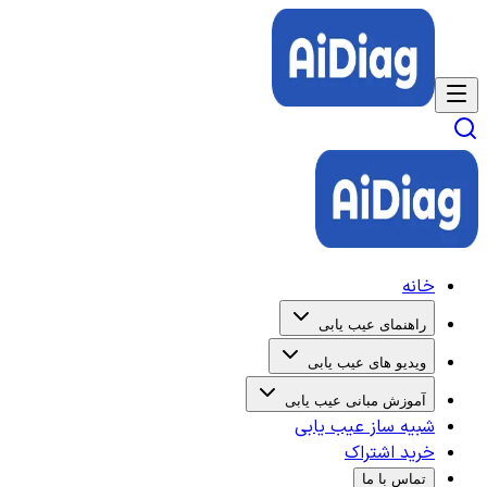
خانه
راهنمای عیب یابی
ویدیو های عیب یابی
آموزش مبانی عیب یابی
شبیه ساز عیب یابی
خرید اشتراک
تماس با ما