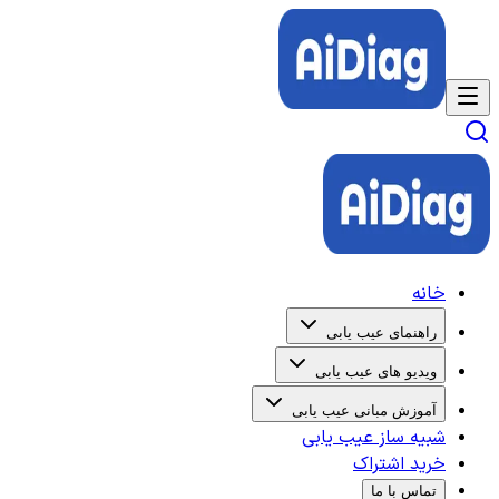
خانه
راهنمای عیب یابی
ویدیو های عیب یابی
آموزش مبانی عیب یابی
شبیه ساز عیب یابی
خرید اشتراک
تماس با ما