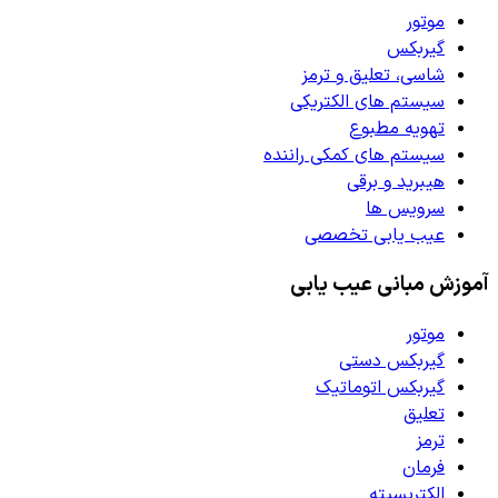
موتور
گیربکس
شاسی، تعلیق و ترمز
سیستم های الکتریکی
تهویه مطبوع
سیستم های کمکی راننده
هیبرید و برقی
سرویس ها
عیب یابی تخصصی
آموزش مبانی عیب یابی
موتور
گیربکس دستی
گیربکس اتوماتیک
تعلیق
ترمز
فرمان
الکتریسیته