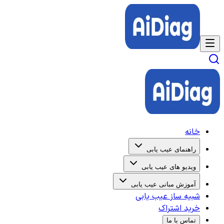
خانه
راهنمای عیب یابی
ویدیو های عیب یابی
آموزش مبانی عیب یابی
شبیه ساز عیب یابی
خرید اشتراک
تماس با ما