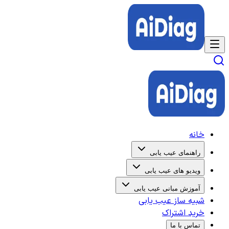
خانه
راهنمای عیب یابی
ویدیو های عیب یابی
آموزش مبانی عیب یابی
شبیه ساز عیب یابی
خرید اشتراک
تماس با ما