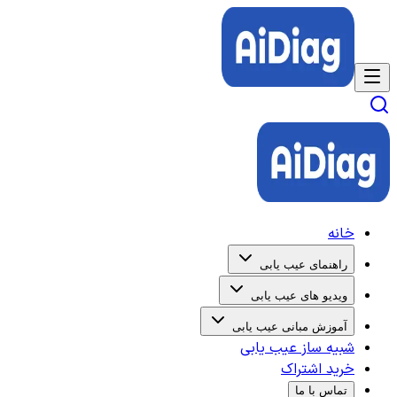
خانه
راهنمای عیب یابی
ویدیو های عیب یابی
آموزش مبانی عیب یابی
شبیه ساز عیب یابی
خرید اشتراک
تماس با ما