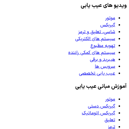
ویدیو های عیب یابی
موتور
گیربکس
شاسی، تعلیق و ترمز
سیستم های الکتریکی
تهویه مطبوع
سیستم های کمکی راننده
هیبرید و برقی
سرویس ها
عیب یابی تخصصی
آموزش مبانی عیب یابی
موتور
گیربکس دستی
گیربکس اتوماتیک
تعلیق
ترمز