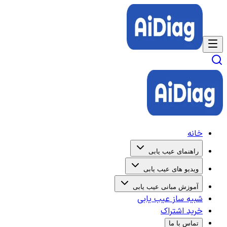
خانه
راهنمای عیب یابی
ویدیو های عیب یابی
آموزش مبانی عیب یابی
شبیه ساز عیب یابی
خرید اشتراک
تماس با ما