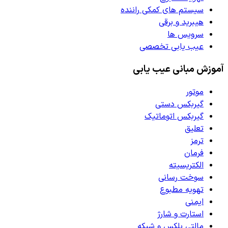
سیستم های کمکی راننده
هیبرید و برقی
سرویس ها
عیب یابی تخصصی
آموزش مبانی عیب یابی
موتور
گیربکس دستی
گیربکس اتوماتیک
تعلیق
ترمز
فرمان
الکتریسیته
سوخت رسانی
تهویه مطبوع
ایمنی
استارت و شارژ
مالتی پلکس و شبکه