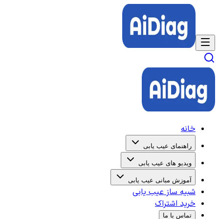
خانه
راهنمای عیب یابی
ویدیو های عیب یابی
آموزش مبانی عیب یابی
شبیه ساز عیب یابی
خرید اشتراک
تماس با ما