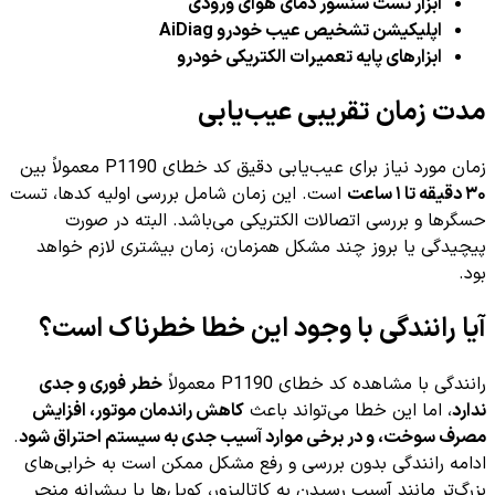
ابزار تست سنسور دمای هوای ورودی
اپلیکیشن تشخیص عیب خودرو AiDiag
ابزارهای پایه تعمیرات الکتریکی خودرو
مدت زمان تقریبی عیب‌یابی
زمان مورد نیاز برای عیب‌یابی دقیق کد خطای P1190 معمولاً بین
۳۰ دقیقه تا ۱ ساعت
است. این زمان شامل بررسی اولیه کدها، تست
حسگرها و بررسی اتصالات الکتریکی می‌باشد. البته در صورت
پیچیدگی یا بروز چند مشکل همزمان، زمان بیشتری لازم خواهد
بود.
آیا رانندگی با وجود این خطا خطرناک است؟
رانندگی با مشاهده کد خطای P1190 معمولاً
خطر فوری و جدی
ندارد
، اما این خطا می‌تواند باعث
کاهش راندمان موتور، افزایش
مصرف سوخت، و در برخی موارد آسیب جدی به سیستم احتراق شود
.
ادامه رانندگی بدون بررسی و رفع مشکل ممکن است به خرابی‌های
بزرگ‌تر مانند آسیب رسیدن به کاتالیزور، کویل‌ها یا پیشرانه منجر