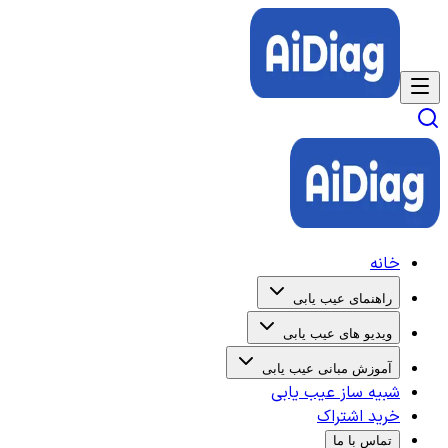
خانه
راهنمای عیب یابی
ویدیو های عیب یابی
آموزش مبانی عیب یابی
شبیه ساز عیب یابی
خرید اشتراک
تماس با ما