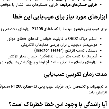
خرابی حسگرهای مرتبط:
خرابی حسگرهای دما، فشار یا موقعیت م
ابزارهای مورد نیاز برای عیب‌یابی این خطا
برای
عیب یابی خودرو
مرتبط با
کد خطای P1208
ابزارهای تخصصی زی
اسکنر دیاگ OBD2 با قابلیت خواندن کدهای خطای موتور
مولتی‌متر دیجیتال برای بررسی مدارهای الکتریکی
دستگاه تست انژکتور (Injector Tester)
آمپرمتر یا کلمپ متر جهت اندازه‌گیری جریان مدار انژکتور
ابزارهای پایه‌ای مکانیکی مانند آچارها و پیچ‌گوشتی‌ها برای با
مدت زمان تقریبی عیب‌یابی
با تجهیزات و تخصص لازم، فرآیند
عیب یابی کد خطای P1208
معمولاً
افزایش یابد.
آیا رانندگی با وجود این خطا خطرناک است؟