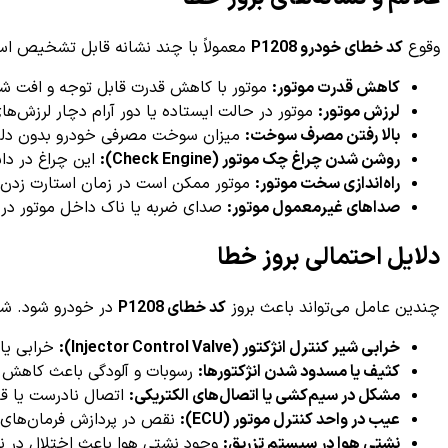
وقوع
کد خطای خودرو P1208
معمولاً با چند نشانه قابل تشخیص ا
کاهش قدرت موتور:
موتور با کاهش قدرت قابل توجه و افت شت
لرزش موتور:
موتور در حالت ایستاده یا دور آرام دچار لرزش‌ها
بالا رفتن مصرف سوخت:
میزان سوخت مصرفی خودرو بدون دلیل
روشن شدن چراغ چک موتور (Check Engine):
این چراغ در دا
راه‌اندازی سخت موتور:
موتور ممکن است در زمان استارت زدن د
صداهای غیرمعمول موتور:
صدای ضربه یا ناک داخل موتور در
دلایل احتمالی بروز خطا
چندین عامل می‌تواند باعث بروز
کد خطای P1208
در خودرو شود. شن
خرابی شیر کنترل انژکتور (Injector Control Valve):
خرابی یا 
کثیف یا مسدود شدن انژکتورها:
رسوبات و آلودگی باعث کاهش 
مشکل در سیم‌کشی یا اتصال‌های الکتریکی:
اتصال نادرست یا ق
عیب در واحد کنترل موتور (ECU):
نقص در پردازش فرمان‌های ا
نشتی هوا در سیستم تزریق:
وجود نشتی هوا باعث اختلال در ن