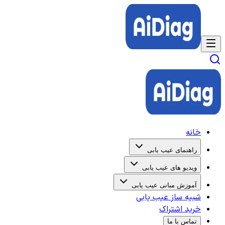
خانه
راهنمای عیب یابی
ویدیو های عیب یابی
آموزش مبانی عیب یابی
شبیه ساز عیب یابی
خرید اشتراک
تماس با ما