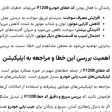
رانندگی با فعال بودن
کد خطای خودرو P1208
می‌تواند خطرات قابل تو
افزایش مصرف سوخت:
سیستم تزریق سوخت به درستی عمل نم
کاهش کارایی موتور:
توان و شتاب موتور به شدت کاهش می‌یابد
آلایندگی بیشتر:
سوخت ناقص می‌سوزد و میزان آلاینده‌های خرو
احتمال آسیب به قسمت‌های دیگر موتور:
کارکرد نامناسب انژکتو
بنابراین توصیه می‌شود به محض مشاهده این خطا، نسبت به بررسی و 
اهمیت بررسی این خطا و مراجعه به اپلیکیشن
کد خطای P1208
از جمله خطاهای مهم در حوزه عملکرد موتور است که
اپلیکیشن‌های عیب یابی خودرو
بسیار ضروری است. اپلیکیشن‌های معتبر قادرند با اتصال به ECU ، کد خطا را خوانده و اطلا
مراجعه به اپلیکیشن‌های موبایلی پیشرفته و استفاده از امکانات آن‌ها
فراموش نکنید که
بررسی سریع و دقیق کد خطا P1208
از تبدیل مشکل 
اگر به دنبال راهکاری آسان، سریع و رایگان برای
عیب یابی خودرو
هستید