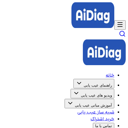
خانه
راهنمای عیب یابی
ویدیو های عیب یابی
آموزش مبانی عیب یابی
شبیه ساز عیب یابی
خرید اشتراک
تماس با ما