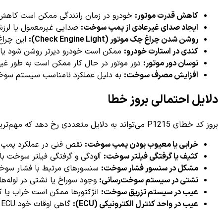
کاهش قدرت موتور:
خودرو در زمان رانندگی ممکن است کاهش 
ایجاد صدای غیرعادی از پمپ سوخت:
صدایی غیرمعمول یا لرز
روشن شدن چراغ چک موتور (Check Engine Light):
این چراغ
کندی در استارت خودرو:
ممکن است خودرو دیرتر روشن شود یا نی
نوسان دور موتور:
دور موتور در حال کار ممکن است به طور غیر
افزایش مصرف سوخت:
به دلیل عملکرد نامناسب سیستم سوخ
دلایل احتمالی بروز خطا
بروز کد خطای P1215 می‌تواند به دلایل متعددی رخ دهد که مهم‌ترین آن‌ها عبارتند از:
خرابی یا معیوب بودن پمپ سوخت:
نقص فنی در عملکرد پمپ 
کثیف یا گرفتگی فیلتر سوخت:
آلودگی و گرفتگی فیلتر سوخت ب
مشکل در سنسور فشار سوخت:
سنسورهای مرتبط با فشار سوخت
نشتی در سیستم سوخت‌رسانی:
وجود سوراخ یا نشتی در لوله‌ه
عیب در سیستم تزریق سوخت:
انژکتورها ممکن است خراب یا ک
عیب در واحد کنترل الکترونیکی (ECU):
گاهی اوقات خود ECU ممکن است با خطا مواجه شود که سبب ثبت اشتباه کد خطا می‌شود.