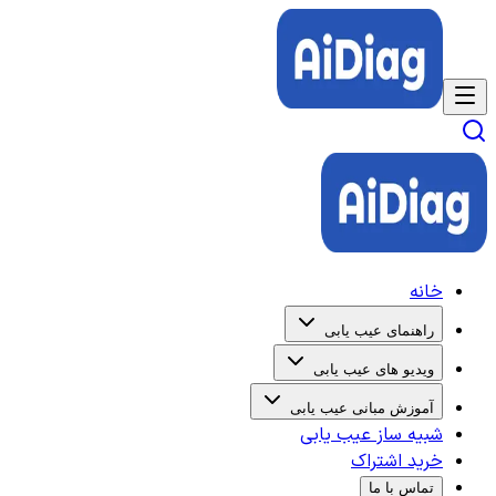
خانه
راهنمای عیب یابی
ویدیو های عیب یابی
آموزش مبانی عیب یابی
شبیه ساز عیب یابی
خرید اشتراک
تماس با ما