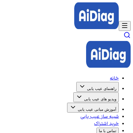
خانه
راهنمای عیب یابی
ویدیو های عیب یابی
آموزش مبانی عیب یابی
شبیه ساز عیب یابی
خرید اشتراک
تماس با ما