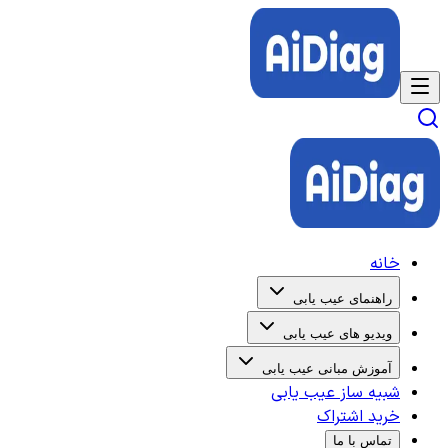
خانه
راهنمای عیب یابی
ویدیو های عیب یابی
آموزش مبانی عیب یابی
شبیه ساز عیب یابی
خرید اشتراک
تماس با ما