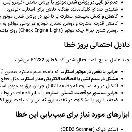
عدم توانایی در روشن شدن موتور
یا روشن نشدن خودرو پس از
شنیدن صدای کلیک‌مانند هنگام تلاش برای استارت خودرو.
کاهش واکنش سیستم استارت
یا تاخیر در روشن شدن موتور خ
کاهش قدرت استارت و روشن نشدن خودرو در برخی مواقع به طو
روشن شدن چراغ چک موتور (Check Engine Light) روی داشبورد.
دلایل احتمالی بروز خطا
چند عامل شایع باعث فعال شدن کد خطای
P1232
می‌شوند:
خرابی یا نقص در موتور استارت
که باعث عدم عملکرد صحیح آن 
مشکل در سیم‌کشی یا اتصالات الکتریکی مدار استارت
مثل قطع ش
اشکال در رله استارت که وظیفه انتقال جریان برق به موتور استار
خرابی سنسور موقعیت شستی استارت
یا سایر قطعات مربوط به
ضعف باتری یا مشکلات در تغذیه برق که می‌تواند باعث بروز ا
ابزارهای مورد نیاز برای عیب‌یابی این خطا
اسکنر دیاگ (OBD2 Scanner)