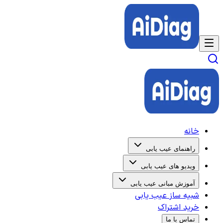
خانه
راهنمای عیب یابی
ویدیو های عیب یابی
آموزش مبانی عیب یابی
شبیه ساز عیب یابی
خرید اشتراک
تماس با ما