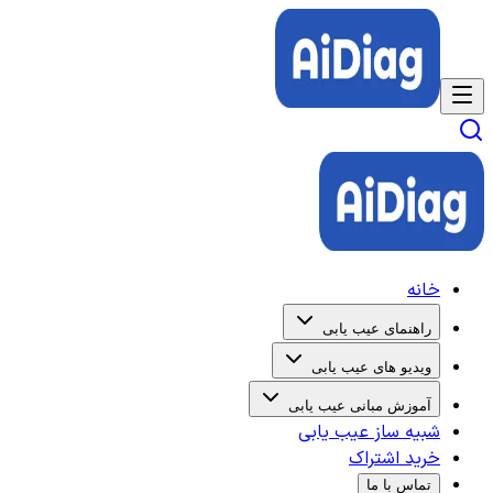
خانه
راهنمای عیب یابی
ویدیو های عیب یابی
آموزش مبانی عیب یابی
شبیه ساز عیب یابی
خرید اشتراک
تماس با ما