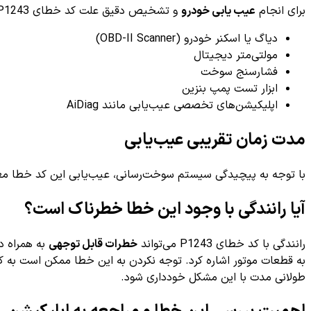
برای انجام
عیب یابی خودرو
و تشخیص دقیق علت کد خطای P1243، ابزارهای تخصصی زیر به کار گرفته می‌شوند:
دیاگ یا اسکنر خودرو (OBD-II Scanner)
مولتی‌متر دیجیتال
فشارسنج سوخت
ابزار تست پمپ بنزین
اپلیکیشن‌های تخصصی عیب‌یابی مانند AiDiag
مدت زمان تقریبی عیب‌یابی
با توجه به پیچیدگی سیستم سوخت‌رسانی، عیب‌یابی این کد خطا معم
آیا رانندگی با وجود این خطا خطرناک است؟
رانندگی با کد خطای P1243 می‌تواند
خطرات قابل توجهی
به همراه د
به قطعات موتور اشاره کرد. توجه نکردن به این خطا ممکن است به کاه
طولانی مدت با این مشکل خودداری شود.