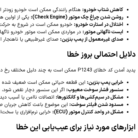
کاهش شتاب خودرو:
هنگام رانندگی ممکن است خودرو زودتر ا
روشن شدن چراغ چک موتور (Check Engine):
یکی از اولین ه
اختلال در استارت خودرو:
خودرو ممکن است در شروع به حرکت 
ایست ناگهانی موتور:
در مواردی ممکن است موتور خودرو ناگها
صدای غیرمعمول از پمپ بنزین:
صدای غیرطبیعی یا ناهنجار 
دلایل احتمالی بروز خطا
پدید آمدن کد خطای P1243 ممکن است به چند دلیل مختلف رخ دهد که در ادامه چند علت رایج توضیح داده شده‌اند:
خرابی پمپ بنزین:
این قطعه حیاتی ممکن است ضعیف شده یا به
سنسور فشار سوخت معیوب:
اگر این سنسور دچار نقص شود، اطلاعات نادرست
مشکل در سیم‌کشی‌ها و کانکتورها:
اتصالات ناامن یا آسیب دید
مسدود شدن فیلتر سوخت:
این موضوع باعث کاهش جریان صح
مشکل در واحد کنترل موتور (ECU):
خرابی نرم‌افزاری یا سخت‌ا
ابزارهای مورد نیاز برای عیب‌یابی این خطا