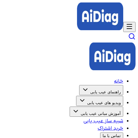
خانه
راهنمای عیب یابی
ویدیو های عیب یابی
آموزش مبانی عیب یابی
شبیه ساز عیب یابی
خرید اشتراک
تماس با ما