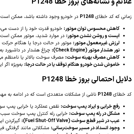
علائم و نشانه‌های بروز خطا P1248
زمانی که کد خطای
P1248
در خودرو وجود داشته باشد، ممکن است عل
کاهش محسوس توان موتور:
خودرو قدرت خود را از دست می‌د
ایست و روشن نشدن موتور:
در موارد شدید، موتور ممکن است 
لرزش غیرمعمول موتور:
موتور در حالت درجا یا هنگام حرکت ل
نور هشدار موتور (Check Engine):
چراغ هشدار در داشبورد به
کاهش مصرف بهینه سوخت:
مصرف سوخت بالاتر یا نامنظم می
خاموش شدن خودرو هنگام توقف یا در حالت درجا:
به‌ویژه اگر 
دلایل احتمالی بروز خطا P1248
کد خطای
P1248
ناشی از مشکلات متعددی است که در ادامه به مهم‌تر
رفع خرابی و ایراد پمپ سوخت:
نقص عملکرد یا خرابی پمپ سو
مشکل در رله پمپ سوخت:
خرابی رله کنترل پمپ سوخت سبب ع
عیب در شیر قطع سوخت (Fuel Shut-Off Valve):
گیرکردن ای
وجود انسداد در مسیر سوخت‌رسانی:
مشکلاتی مانند گرفتگی فی