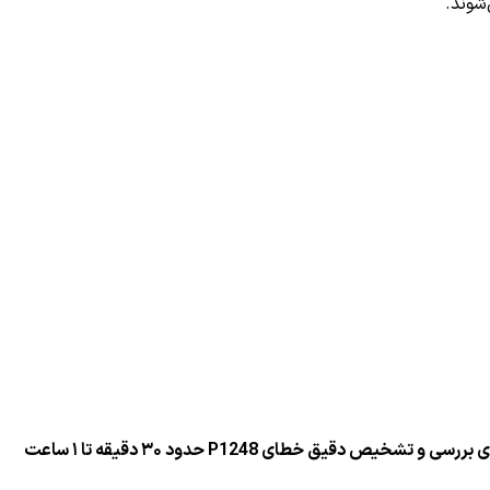
شوند.
 و تشخیص دقیق خطای P1248 حدود ۳۰ دقیقه تا ۱ ساعت